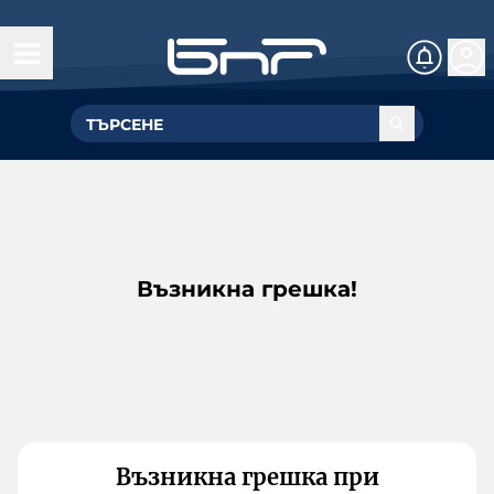
Възникна грешка!
Възникна грешка при