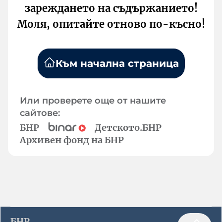
зареждането на съдържанието!
Моля, опитайте отново по-късно!
Към начална страница
Или проверете още от нашите
сайтове:
БНР
Детското.БНР
Архивен фонд на БНР
БНР