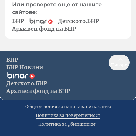
Или проверете още от нашите
сайтове:
БНР
Детското.БНР
Архивен фонд на БНР
БНР
Нагоре
БНР Новини
Детското.БНР
Архивен фонд на БНР
Общи условия за използване на сайта
Политика за поверителност
Политика за „бисквитки“