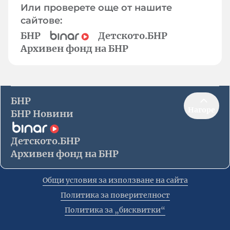
Или проверете още от нашите
сайтове:
БНР
Детското.БНР
Архивен фонд на БНР
БНР
Нагоре
БНР Новини
Детското.БНР
Архивен фонд на БНР
Общи условия за използване на сайта
Политика за поверителност
Политика за „бисквитки“