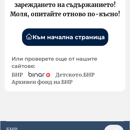
зареждането на съдържанието!
Моля, опитайте отново по-късно!
Към начална страница
Или проверете още от нашите
сайтове:
БНР
Детското.БНР
Архивен фонд на БНР
БНР