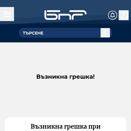
Възникна грешка!
Възникна грешка при