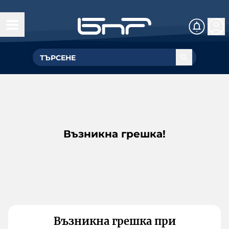
Възникна грешка!
Възникна грешка при