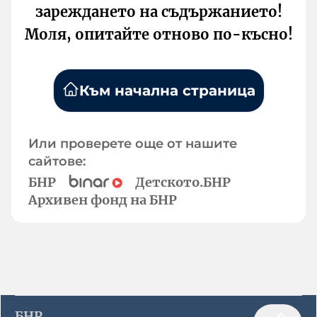
зареждането на съдържанието!
Моля, опитайте отново по-късно!
Към начална страница
Или проверете още от нашите
сайтове:
БНР
Детското.БНР
Архивен фонд на БНР
БНР