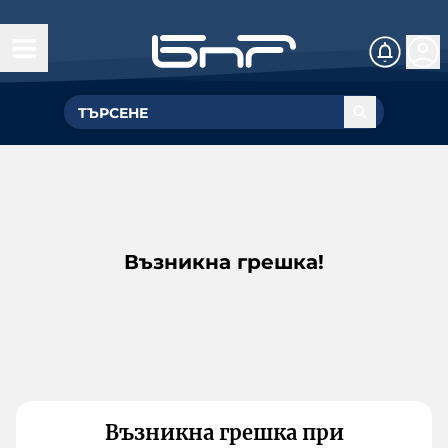
Възникна грешка!
Възникна грешка при