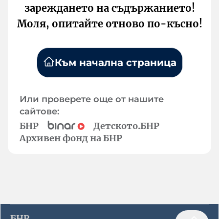
зареждането на съдържанието!
Моля, опитайте отново по-късно!
Към начална страница
Или проверете още от нашите
сайтове:
БНР
Детското.БНР
Архивен фонд на БНР
БНР