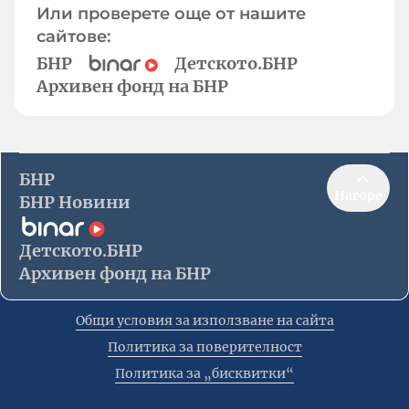
Или проверете още от нашите
сайтове:
БНР
Детското.БНР
Архивен фонд на БНР
БНР
Нагоре
БНР Новини
Детското.БНР
Архивен фонд на БНР
Общи условия за използване на сайта
Политика за поверителност
Политика за „бисквитки“