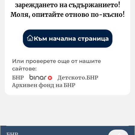
зареждането на съдържанието!
Моля, опитайте отново по-късно!
Към начална страница
Или проверете още от нашите
сайтове:
БНР
Детското.БНР
Архивен фонд на БНР
БНР