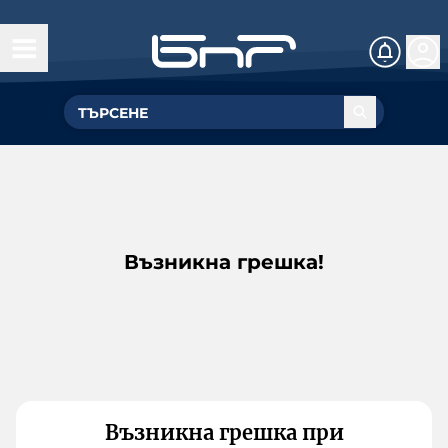
Възникна грешка!
Възникна грешка при