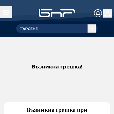
Възникна грешка!
Възникна грешка при