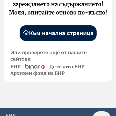
зареждането на съдържанието!
Моля, опитайте отново по-късно!
Към начална страница
Или проверете още от нашите
сайтове:
БНР
Детското.БНР
Архивен фонд на БНР
БНР