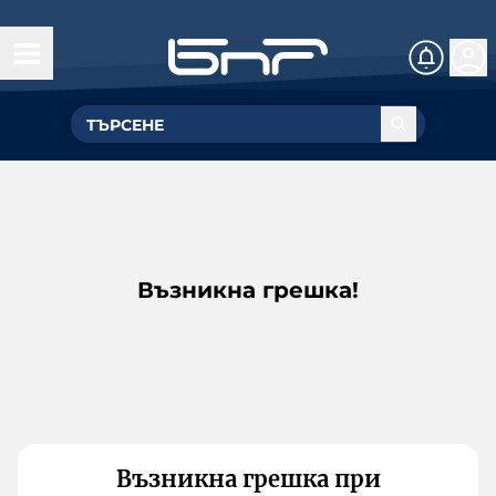
Възникна грешка!
Възникна грешка при