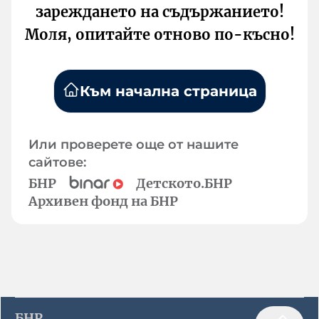
зареждането на съдържанието!
Моля, опитайте отново по-късно!
Към начална страница
Или проверете още от нашите
сайтове:
БНР
Детското.БНР
Архивен фонд на БНР
БНР