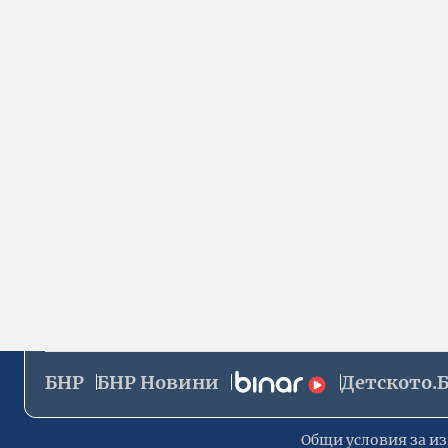
БНР
БНР Новини
Детското.
Общи условия за из