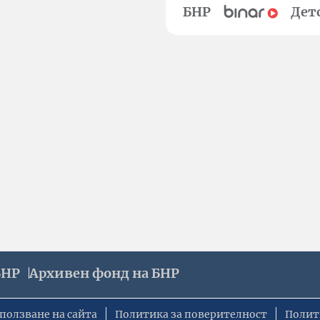
БНР
Дет
БНР
Архивен фонд на БНР
ползване на сайта
Политика за поверителност
Полит