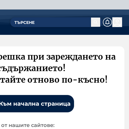
решка при зареждането на
съдържанието!
тайте отново по-късно!
Към начална страница
от нашите сайтове: