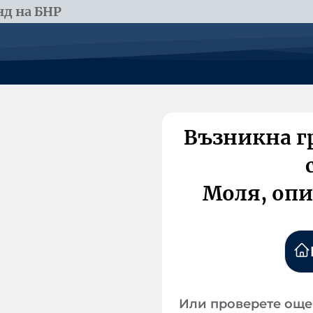
д на БНР
Възникна г
Моля, опи
Или проверете още 