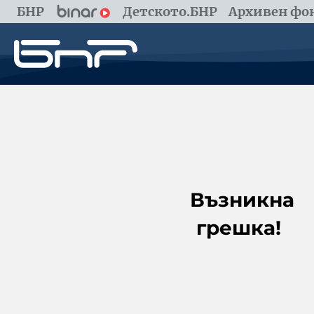
БНР
Детското.БНР
Архивен фон
Възникна
грешка!