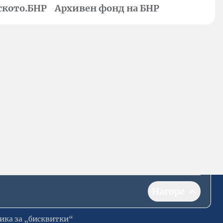
ското.БНР
Архивен фонд на БНР
Нагоре
ика за „бисквитки“