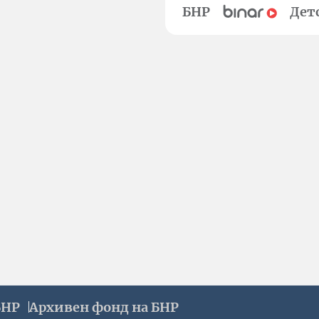
БНР
Дет
БНР
Архивен фонд на БНР