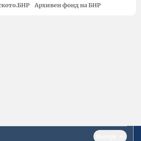
ското.БНР
Архивен фонд на БНР
Нагоре