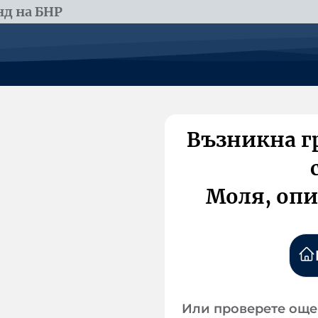
д на БНР
Възникна г
Моля, опи
Или проверете още 