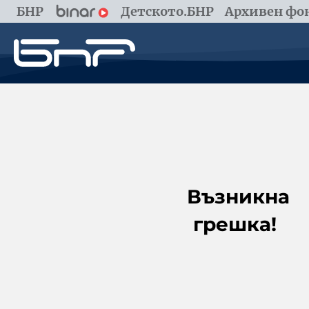
БНР
Детското.БНР
Архивен фон
Възникна
грешка!