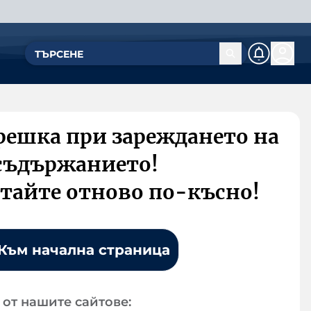
решка при зареждането на
съдържанието!
тайте отново по-късно!
Към начална страница
от нашите сайтове: