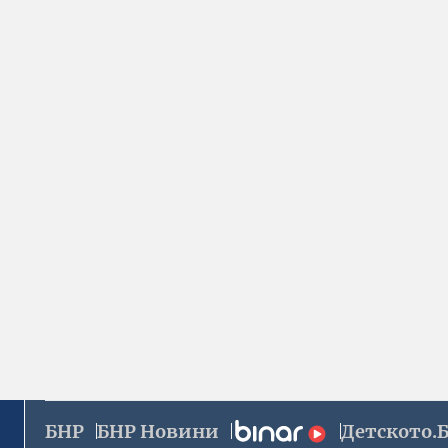
БНР
БНР Новини
Детското.