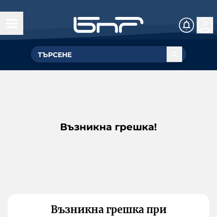
Възникна грешка!
Възникна грешка при