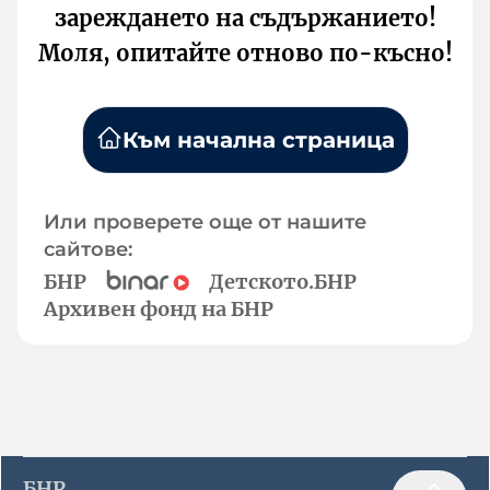
зареждането на съдържанието!
Моля, опитайте отново по-късно!
Към начална страница
Или проверете още от нашите
сайтове:
БНР
Детското.БНР
Архивен фонд на БНР
БНР