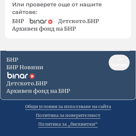
Или проверете още от нашите
сайтове:
БНР
Детското.БНР
Архивен фонд на БНР
БНР
Нагоре
БНР Новини
Детското.БНР
Архивен фонд на БНР
Общи условия за използване на сайта
Политика за поверителност
Политика за „бисквитки“