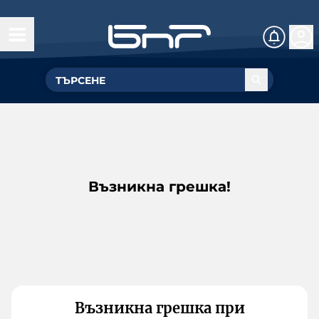
Възникна грешка!
Възникна грешка при