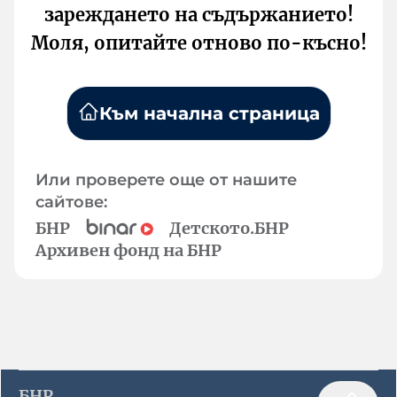
зареждането на съдържанието!
Моля, опитайте отново по-късно!
Към начална страница
Или проверете още от нашите
сайтове:
БНР
Детското.БНР
Архивен фонд на БНР
БНР