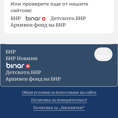
Или проверете още от нашите
сайтове:
БНР
Детското.БНР
Архивен фонд на БНР
БНР
Нагоре
БНР Новини
Детското.БНР
Архивен фонд на БНР
Общи условия за използване на сайта
Политика за поверителност
Политика за „бисквитки“