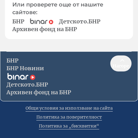
Или проверете още от нашите
сайтове:
БНР
Детското.БНР
Архивен фонд на БНР
БНР
Нагоре
БНР Новини
Детското.БНР
Архивен фонд на БНР
Общи условия за използване на сайта
Политика за поверителност
Политика за „бисквитки“