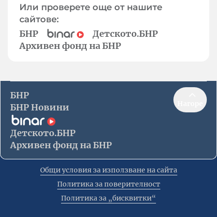
Или проверете още от нашите
сайтове:
БНР
Детското.БНР
Архивен фонд на БНР
БНР
Нагоре
БНР Новини
Детското.БНР
Архивен фонд на БНР
Общи условия за използване на сайта
Политика за поверителност
Политика за „бисквитки“