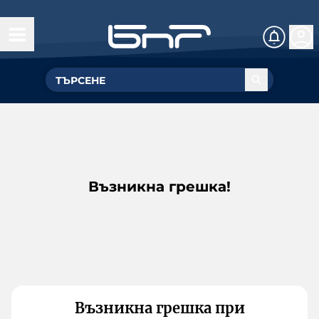
Възникна грешка!
Възникна грешка при