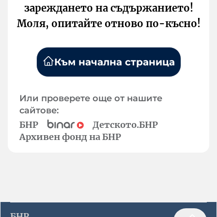
зареждането на съдържанието!
Моля, опитайте отново по-късно!
Към начална страница
Или проверете още от нашите
сайтове:
БНР
Детското.БНР
Архивен фонд на БНР
БНР