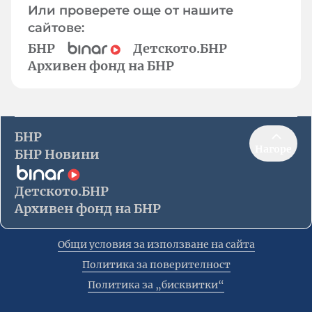
Или проверете още от нашите
сайтове:
БНР
Детското.БНР
Архивен фонд на БНР
БНР
Нагоре
БНР Новини
Детското.БНР
Архивен фонд на БНР
Общи условия за използване на сайта
Политика за поверителност
Политика за „бисквитки“