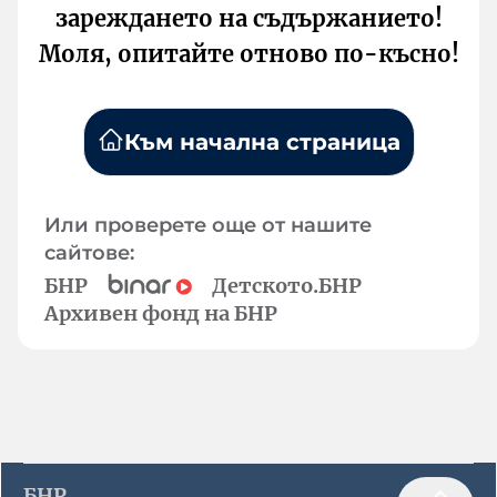
зареждането на съдържанието!
Моля, опитайте отново по-късно!
Към начална страница
Или проверете още от нашите
сайтове:
БНР
Детското.БНР
Архивен фонд на БНР
БНР