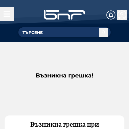
Възникна грешка!
Възникна грешка при