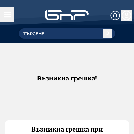
Възникна грешка!
Възникна грешка при