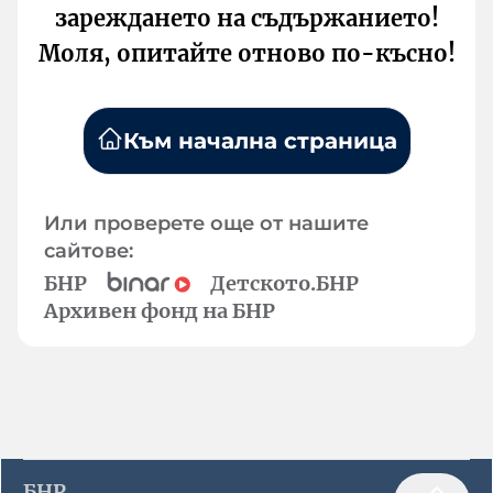
зареждането на съдържанието!
Моля, опитайте отново по-късно!
Към начална страница
Или проверете още от нашите
сайтове:
БНР
Детското.БНР
Архивен фонд на БНР
БНР