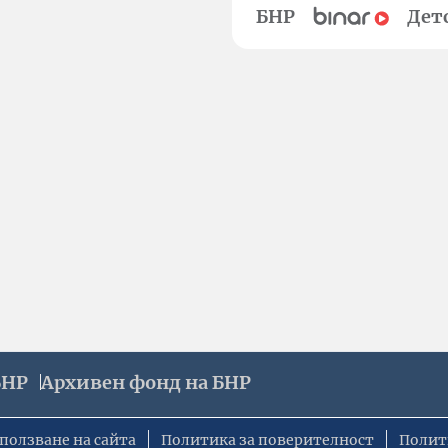
БНР
Дет
БНР
Архивен фонд на БНР
ползване на сайта
Политика за поверителност
Полит