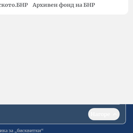
ското.БНР
Архивен фонд на БНР
Нагоре
ика за „бисквитки“