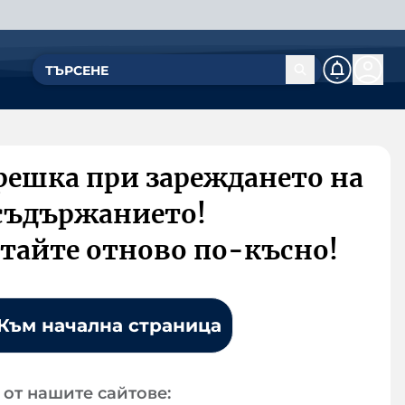
решка при зареждането на
съдържанието!
тайте отново по-късно!
Към начална страница
от нашите сайтове: