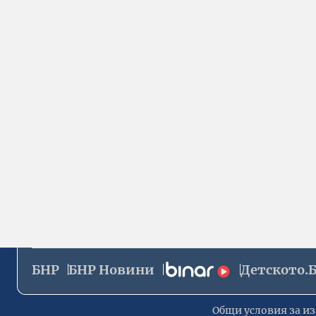
БНР
БНР Новини
Детското.
Общи условия за из