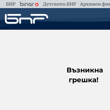
БНР
Детското.БНР
Архивен фон
Възникна
грешка!