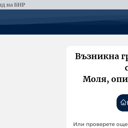
д на БНР
Възникна г
Моля, опи
Или проверете още 