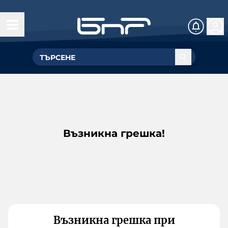
Възникна грешка!
Възникна грешка при