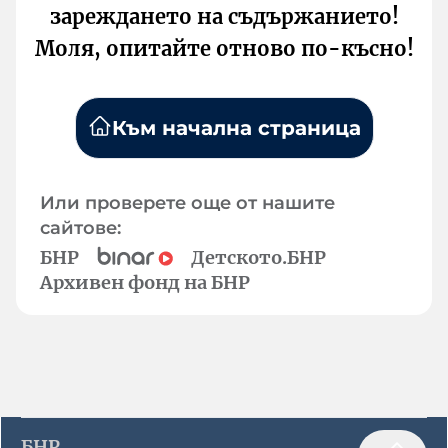
зареждането на съдържанието!
Моля, опитайте отново по-късно!
Към начална страница
Или проверете още от нашите
сайтове:
БНР
Детското.БНР
Архивен фонд на БНР
БНР