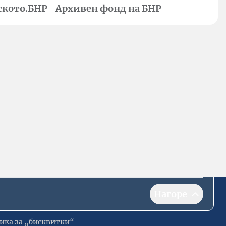
ското.БНР
Архивен фонд на БНР
Нагоре
ика за „бисквитки“