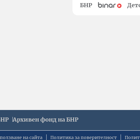
БНР
Дет
БНР
Архивен фонд на БНР
ползване на сайта
Политика за поверителност
Полит