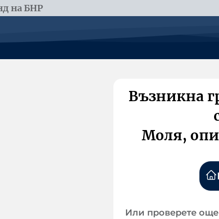
д на БНР
Възникна г
Моля, опи
Или проверете още 