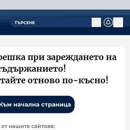
решка при зареждането на
съдържанието!
тайте отново по-късно!
Към начална страница
от нашите сайтове: