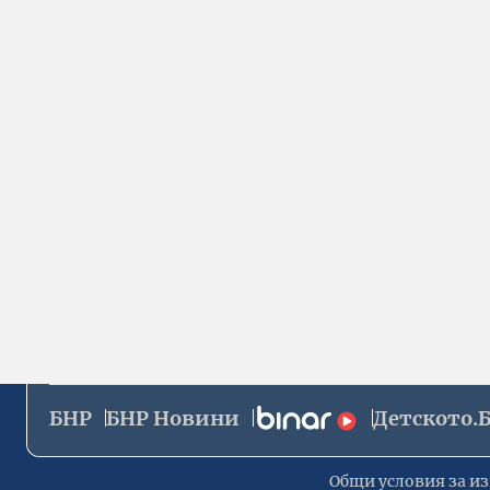
БНР
БНР Новини
Детското.
Общи условия за из