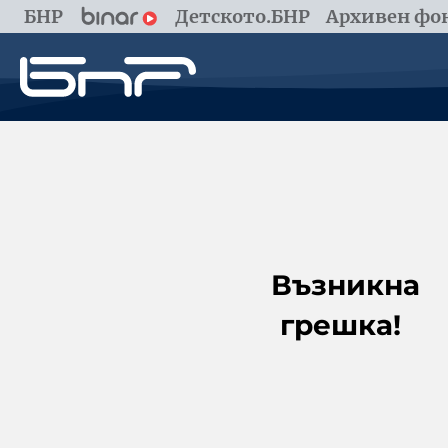
БНР
Детското.БНР
Архивен фон
Възникна
грешка!