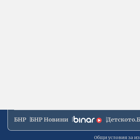
БНР
БНР Новини
Детското.
Общи условия за из