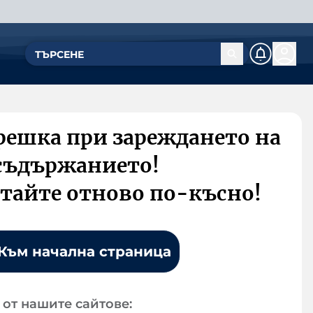
решка при зареждането на
съдържанието!
тайте отново по-късно!
Към начална страница
от нашите сайтове: