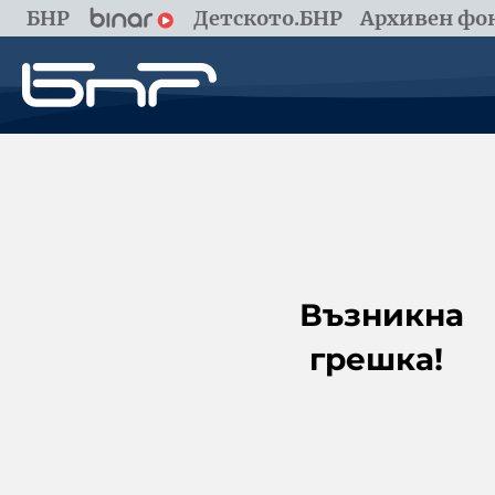
БНР
Детското.БНР
Архивен фон
Възникна
грешка!