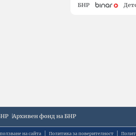
БНР
Дет
БНР
Архивен фонд на БНР
ползване на сайта
Политика за поверителност
Полит