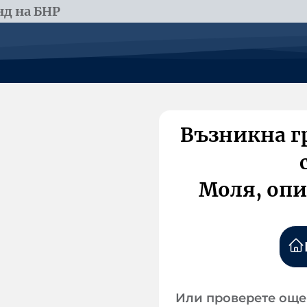
д на БНР
Възникна г
Моля, опи
Или проверете още 