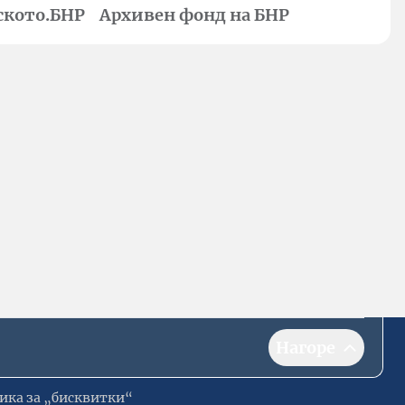
ското.БНР
Архивен фонд на БНР
Нагоре
ика за „бисквитки“