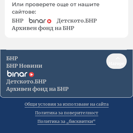
Или проверете още от нашите
сайтове:
БНР
Детското.БНР
Архивен фонд на БНР
БНР
Нагоре
БНР Новини
Детското.БНР
Архивен фонд на БНР
Общи условия за използване на сайта
Политика за поверителност
Политика за „бисквитки“