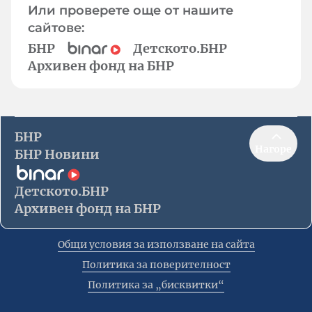
Или проверете още от нашите
сайтове:
БНР
Детското.БНР
Архивен фонд на БНР
БНР
Нагоре
БНР Новини
Детското.БНР
Архивен фонд на БНР
Общи условия за използване на сайта
Политика за поверителност
Политика за „бисквитки“