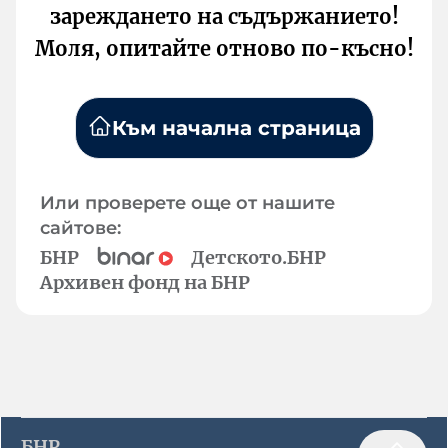
зареждането на съдържанието!
Моля, опитайте отново по-късно!
Към начална страница
Или проверете още от нашите
сайтове:
БНР
Детското.БНР
Архивен фонд на БНР
БНР