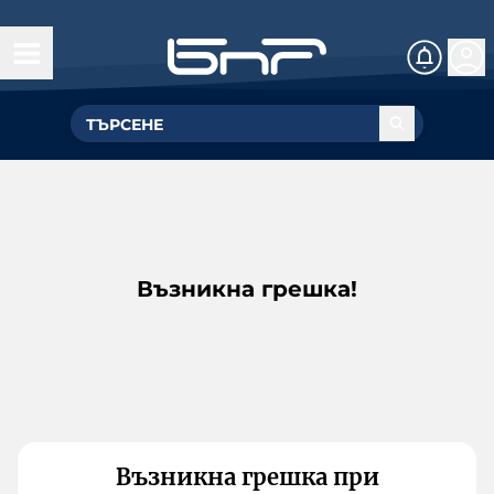
Възникна грешка!
Възникна грешка при