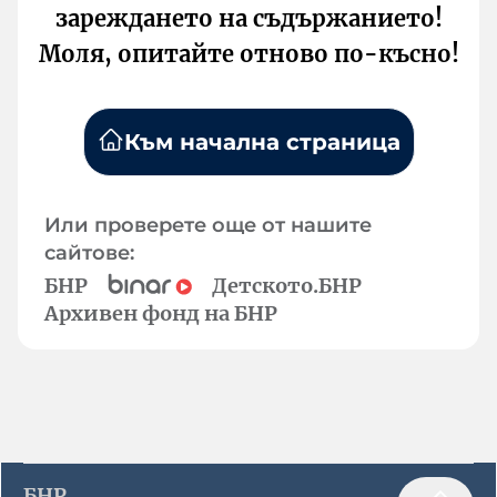
зареждането на съдържанието!
Моля, опитайте отново по-късно!
Към начална страница
Или проверете още от нашите
сайтове:
БНР
Детското.БНР
Архивен фонд на БНР
БНР