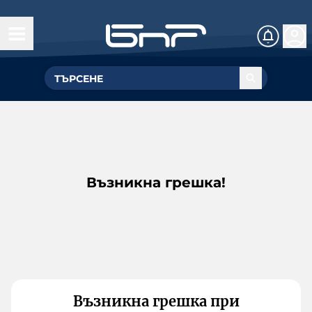
Възникна грешка!
Възникна грешка при