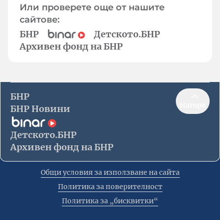
Или проверете още от нашите
сайтове:
БНР
Детското.БНР
Архивен фонд на БНР
БНР
Нагоре
БНР Новини
Детското.БНР
Архивен фонд на БНР
Общи условия за използване на сайта
Политика за поверителност
Политика за „бисквитки“