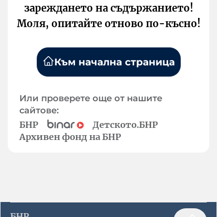
зареждането на съдържанието!
Моля, опитайте отново по-късно!
Към начална страница
Или проверете още от нашите
сайтове:
БНР
Детското.БНР
Архивен фонд на БНР
БНР