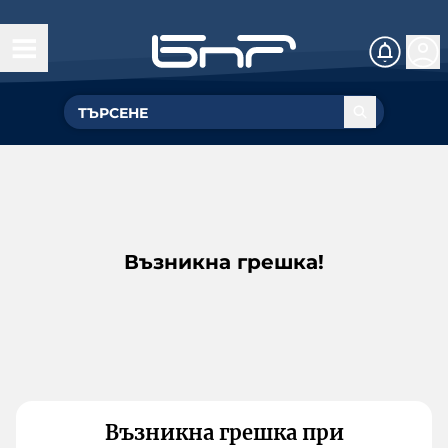
Възникна грешка!
Възникна грешка при