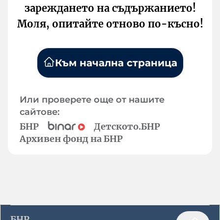
зареждането на съдържанието!
Моля, опитайте отново по-късно!
Към начална страница
Или проверете още от нашите
сайтове:
БНР
Детското.БНР
Архивен фонд на БНР
БНР