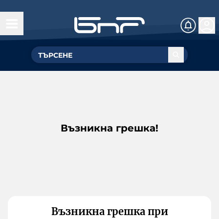
Възникна грешка!
Възникна грешка при