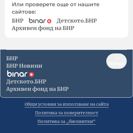
Или проверете още от нашите
сайтове:
БНР
Детското.БНР
Архивен фонд на БНР
БНР
Нагоре
БНР Новини
Детското.БНР
Архивен фонд на БНР
Общи условия за използване на сайта
Политика за поверителност
Политика за „бисквитки“