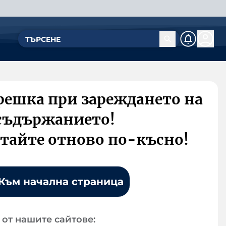
решка при зареждането на
съдържанието!
тайте отново по-късно!
Към начална страница
от нашите сайтове: