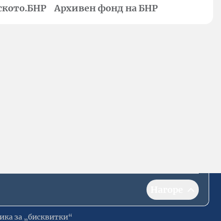
ското.БНР
Архивен фонд на БНР
Нагоре
ика за „бисквитки“