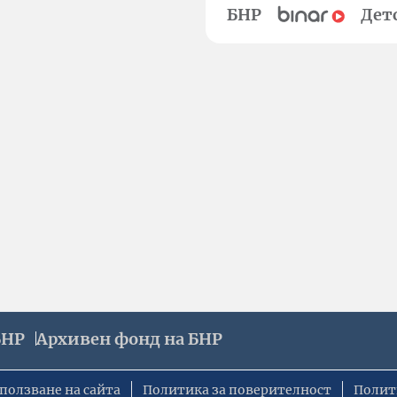
БНР
Дет
БНР
Архивен фонд на БНР
ползване на сайта
Политика за поверителност
Полит