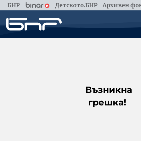
БНР
Детското.БНР
Архивен фон
Възникна
грешка!