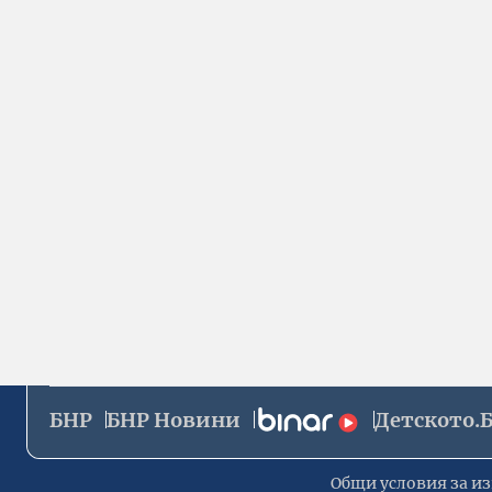
БНР
БНР Новини
Детското.
Общи условия за из