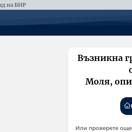
д на БНР
Възникна г
Моля, опи
Или проверете още 