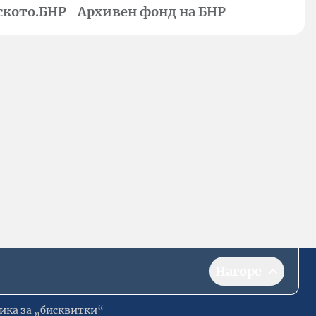
ското.БНР
Архивен фонд на БНР
Нагоре
ика за „бисквитки“