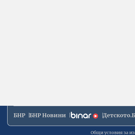
БНР
БНР Новини
Детското.
Общи условия за из