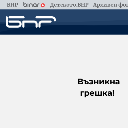
БНР
Детското.БНР
Архивен фон
Възникна
грешка!