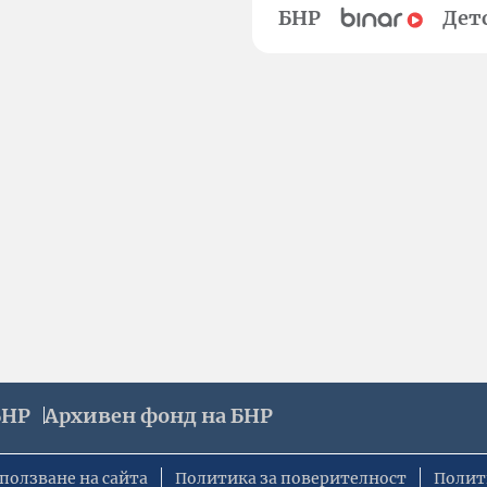
БНР
Дет
БНР
Архивен фонд на БНР
ползване на сайта
Политика за поверителност
Полит