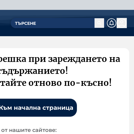
решка при зареждането на
съдържанието!
тайте отново по-късно!
Към начална страница
от нашите сайтове: