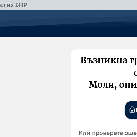
д на БНР
Възникна г
Моля, опи
Или проверете още 