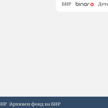
БНР
Дет
БНР
Архивен фонд на БНР