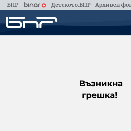
БНР
Детското.БНР
Архивен фон
Възникна
грешка!