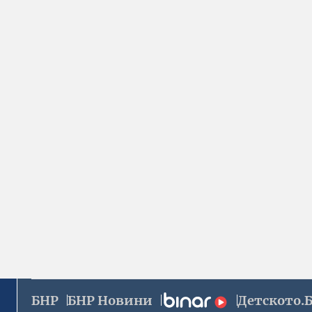
БНР
БНР Новини
Детското.