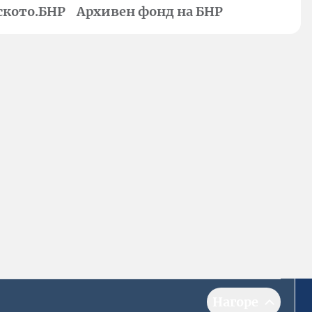
ското.БНР
Архивен фонд на БНР
Нагоре