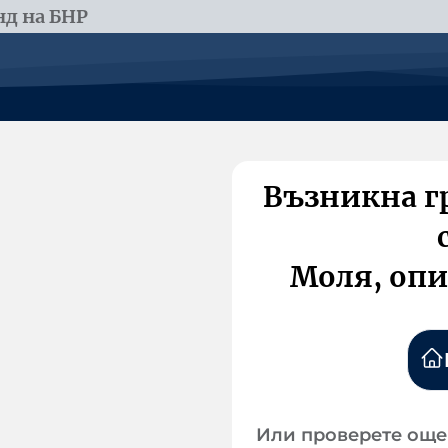
д на БНР
Възникна г
Моля, опи
Или проверете още 