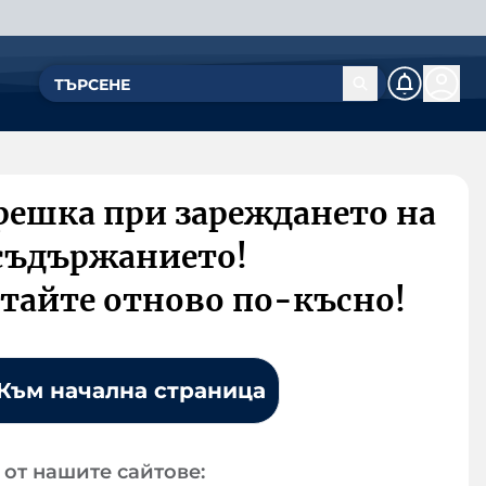
решка при зареждането на
съдържанието!
тайте отново по-късно!
Към начална страница
от нашите сайтове: