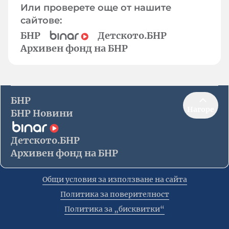
Или проверете още от нашите
сайтове:
БНР
Детското.БНР
Архивен фонд на БНР
БНР
Нагоре
БНР Новини
Детското.БНР
Архивен фонд на БНР
Общи условия за използване на сайта
Политика за поверителност
Политика за „бисквитки“