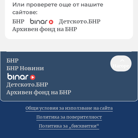
Или проверете още от нашите
сайтове:
БНР
Детското.БНР
Архивен фонд на БНР
БНР
Нагоре
БНР Новини
Детското.БНР
Архивен фонд на БНР
Общи условия за използване на сайта
Политика за поверителност
Политика за „бисквитки“