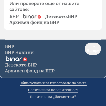
Или проверете още от нашите
сайтове:
БНР
Детското.БНР
Архивен фонд на БНР
БНР
Нагоре
БНР Новини
Детското.БНР
Архивен фонд на БНР
Общи условия за използване на сайта
Политика за поверителност
Политика за „бисквитки“