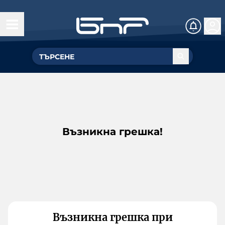
Възникна грешка!
Възникна грешка при