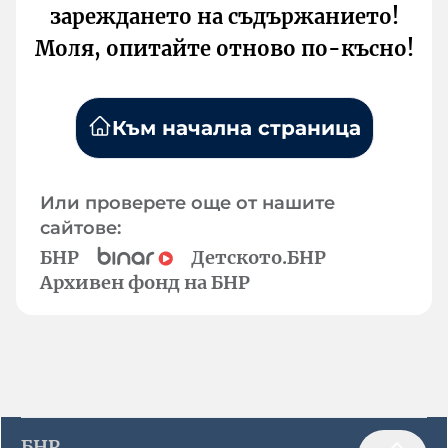
зареждането на съдържанието!
Моля, опитайте отново по-късно!
Към начална страница
Или проверете още от нашите
сайтове:
БНР
Детското.БНР
Архивен фонд на БНР
БНР