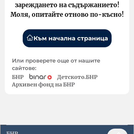
зареждането на съдържанието!
Моля, опитайте отново по-късно!
Към начална страница
Или проверете още от нашите
сайтове:
БНР
Детското.БНР
Архивен фонд на БНР
БНР