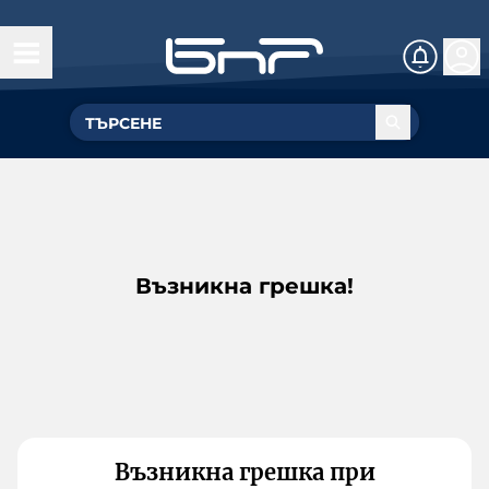
Възникна грешка!
Възникна грешка при