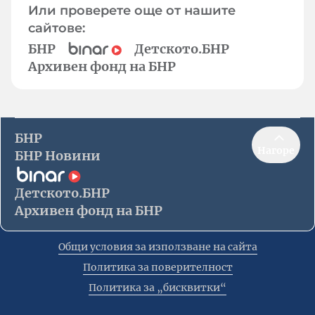
Или проверете още от нашите
сайтове:
БНР
Детското.БНР
Архивен фонд на БНР
БНР
Нагоре
БНР Новини
Детското.БНР
Архивен фонд на БНР
Общи условия за използване на сайта
Политика за поверителност
Политика за „бисквитки“