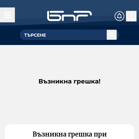
Възникна грешка!
Възникна грешка при