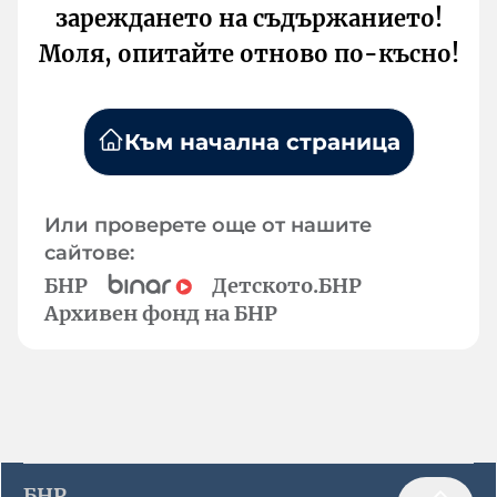
зареждането на съдържанието!
Моля, опитайте отново по-късно!
Към начална страница
Или проверете още от нашите
сайтове:
БНР
Детското.БНР
Архивен фонд на БНР
БНР