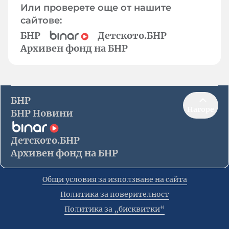
Или проверете още от нашите
сайтове:
БНР
Детското.БНР
Архивен фонд на БНР
БНР
Нагоре
БНР Новини
Детското.БНР
Архивен фонд на БНР
Общи условия за използване на сайта
Политика за поверителност
Политика за „бисквитки“