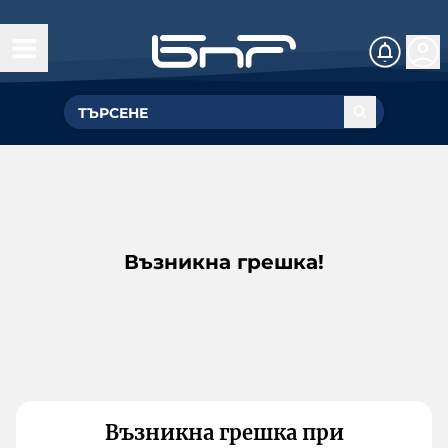
Възникна грешка!
Възникна грешка при