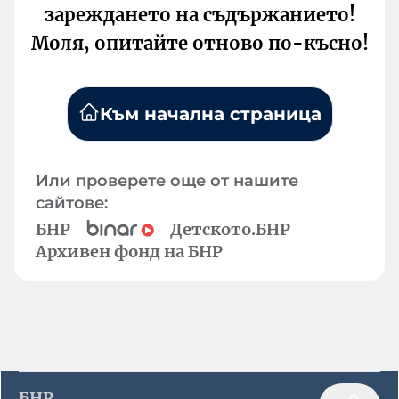
зареждането на съдържанието!
Моля, опитайте отново по-късно!
Към начална страница
Или проверете още от нашите
сайтове:
БНР
Детското.БНР
Архивен фонд на БНР
БНР