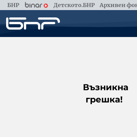
БНР
Детското.БНР
Архивен фон
Възникна
грешка!