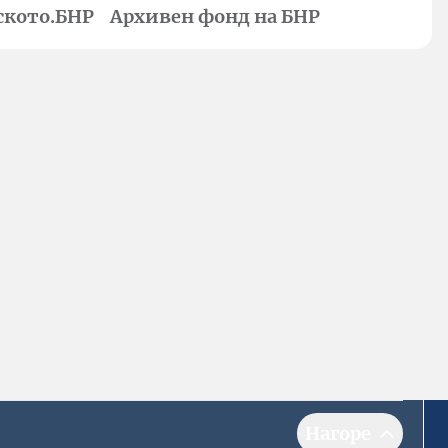
ското.БНР
Архивен фонд на БНР
Нагоре