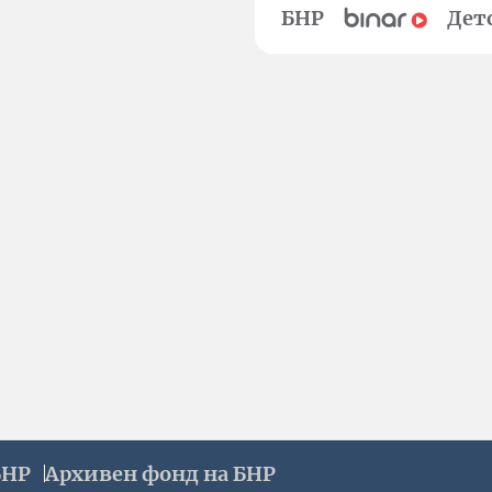
БНР
Дет
БНР
Архивен фонд на БНР