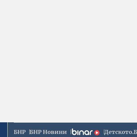
БНР
БНР Новини
Детското.