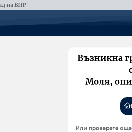
д на БНР
Възникна г
Моля, опи
Или проверете още 