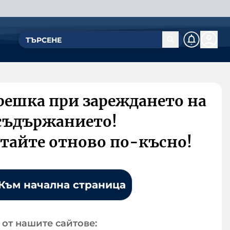
решка при зареждането на
съдържанието!
тайте отново по-късно!
Към начална страница
от нашите сайтове: