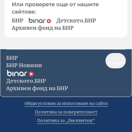
Или проверете още от нашите
сайтове:
БНР
Детското.БНР
Архивен фонд на БНР
БНР
Нагоре
БНР Новини
Детското.БНР
Архивен фонд на БНР
Общи условия за използване на сайта
Политика за поверителност
Политика за „бисквитки“