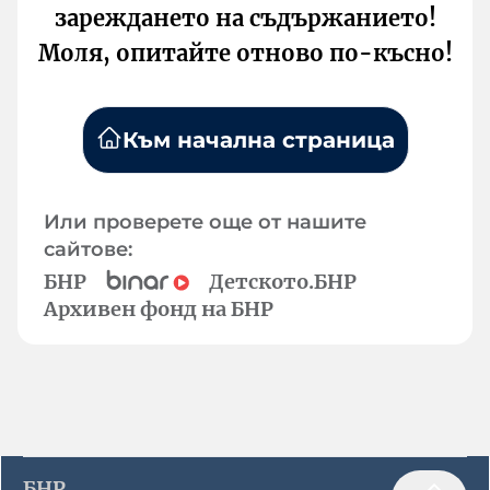
зареждането на съдържанието!
Моля, опитайте отново по-късно!
Към начална страница
Или проверете още от нашите
сайтове:
БНР
Детското.БНР
Архивен фонд на БНР
БНР