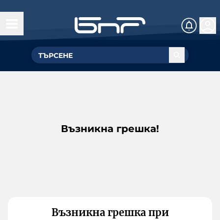
Възникна грешка!
Възникна грешка при