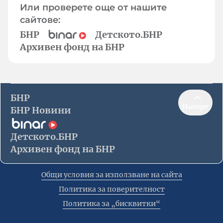
Или проверете още от нашите
сайтове:
БНР
Детското.БНР
Архивен фонд на БНР
БНР
Нагоре
БНР Новини
Детското.БНР
Архивен фонд на БНР
Общи условия за използване на сайта
Политика за поверителност
Политика за „бисквитки“